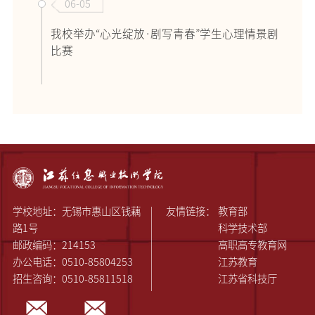
06-05
我校举办“心光绽放·剧写青春”学生心理情景剧
比赛
学校地址：无锡市惠山区钱藕
友情链接：
教育部
路1号
科学技术部
邮政编码：214153
高职高专教育网
办公电话：0510-85804253
江苏教育
招生咨询：0510-85811518
江苏省科技厅