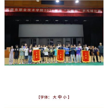
中
【字体：
大
小
】