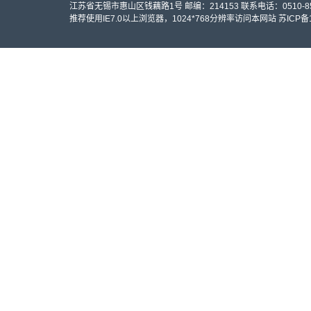
江苏省无锡市惠山区钱藕路1号 邮编：214153 联系电话：0510-858
推荐使用IE7.0以上浏览器，1024*768分辨率访问本网站
苏ICP备1