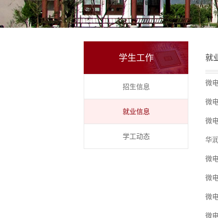
学生工作
就
微
招生信息
微
就业信息
微
学工动态
华
微
微
微
微