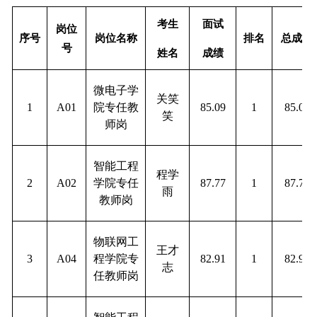
考生
面试
岗位
序号
岗位名称
排名
总成绩
号
姓名
成绩
微电子学
关笑
1
A01
院专任教
85.09
1
85.09
笑
师岗
智能工程
程学
2
A02
学院专任
87.77
1
87.77
雨
教师岗
物联网工
王才
3
A04
程学院专
82.91
1
82.91
志
任教师岗