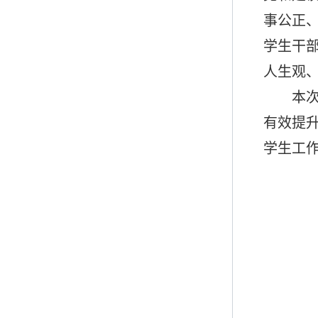
事
公正
学生干
人生观
本
有效提
学生工