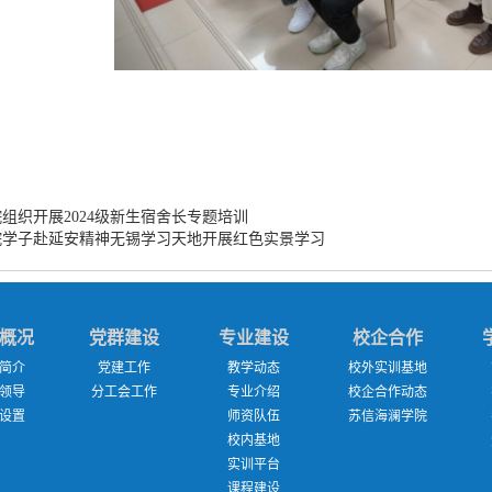
组织开展2024级新生宿舍长专题培训
院学子赴延安精神无锡学习天地开展红色实景学习
概况
党群建设
专业建设
校企合作
简介
党建工作
教学动态
校外实训基地
领导
分工会工作
专业介绍
校企合作动态
设置
师资队伍
苏信海澜学院
校内基地
实训平台
课程建设