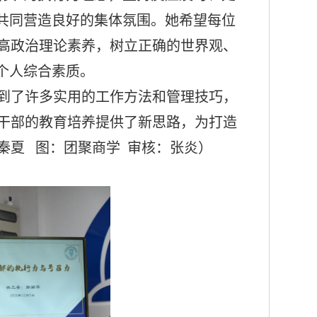
共同营造良好的
集体
氛围。
她希望每位
高政治理论素养
，
树立正确的世界观、
个人综合素质。
到了许多实用的
工作
方法和
管理
技巧
，
干部
的
教育培养提供了新思路
，
为打造
秦夏
图：团聚商学
审核：张炎
）