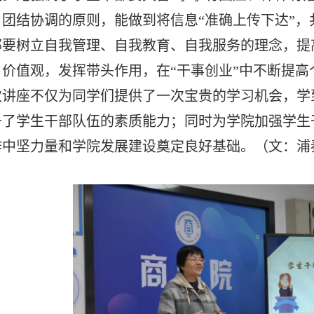
、
团结协调的原则，能做到将
信息
“准确上传下达”，
部要树立
自我管理、自我教育、自我服务的理念，提
、价值观
，
发挥带头作用
，
在
“干事创业”中不断
提高
次讲座不仅为同学们提供了一
次
宝贵的学习机会，
学
升了学生干部队伍的素质能力
；
同时
为
学院加强
学生
作中坚力量和学院发展建设奠定良好基础。
（
文：浦