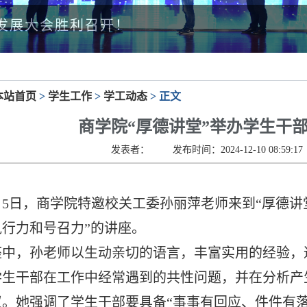
发展大会胜利召开！
本站首页
>
学生工作
>
学工动态
> 正文
商学院“厚德讲堂”举办学生干
发表者：
发布时间：2024-12-10 08:59:17
月5日
，
商学院特邀校
关工委孙丽萍老师
来到
“
厚德讲
行力和号召力”的讲座
。
座中，孙老师
以
生动亲切的语言，
丰富
实用的
经验，
学生干部在工作中经常遇到的共性问题，并在分析产
议。她
强调了
学生干部要具备
“事事有回应、件件
有