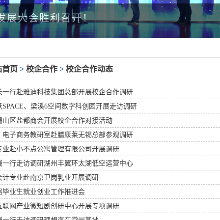
发展大会胜利召开！
站首页
>
校企合作
>
校企合作动态
长一行赴雅迪科技集团总部开展校企合作调研
SPACE、梁溪6空间数字科创园开展走访调研
锡山区盐都商会开展校企合作对接活动
、电子商务教研室赴膳康莱无锡总部参观调研
专业赴小不点公寓管理有限公司开展调研
巍一行走访调研湖州丰翼环太湖低空运营中心
会计专业赴南京卫岗乳业开展调研
6届毕业生就业创业工作推进会
互联网产业微短剧创研中心开展专项调研