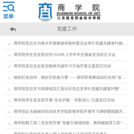
党建工作
商学院党总支与泰兴市黄桥镇祁巷村委员会举行党建共建签约揭牌仪式
商学院学生党支部召开2026年上半年学生预备党员转正大会
商学院党总支赴延安精神无锡学习天地开展主题党日活动
铭刻红色信仰，跑好历史接力赛 ——新四军黄桥战役纪念馆“送展、送课”走进江苏信息职业技术学院
商学院党总支与胡埭镇花汇苑社区党总支举行党建共建签约暨“蒲公英·青银之约”项目启动仪式
商学院学生党支部开展“安全护航・书香润心”主题党日活动
商学院赴无锡城市职业技术学院影视学院开展学习调研暨团建共建活动
商学院教工第二党支部开展“党建引领强技能，教研赋能育工匠”主题党日活动