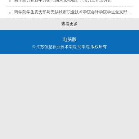
商学院分党校举办第41期入党积极分子培训班开班典礼
商学院学生党支部与无锡城市职业技术学院会计学院学生党支部联合开展“党团队员手拉手，红心向党暖桑榆”学雷锋主题党日活动
查看更多
电脑版
© 江苏信息职业技术学院 商学院 版权所有