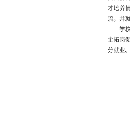
才培养
流，并
学
企拓岗
分就业