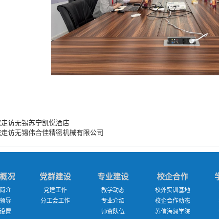
院走访无锡苏宁凯悦酒店
院走访无锡伟合佳精密机械有限公司
概况
党群建设
专业建设
校企合作
简介
党建工作
教学动态
校外实训基地
领导
分工会工作
专业介绍
校企合作动态
设置
师资队伍
苏信海澜学院