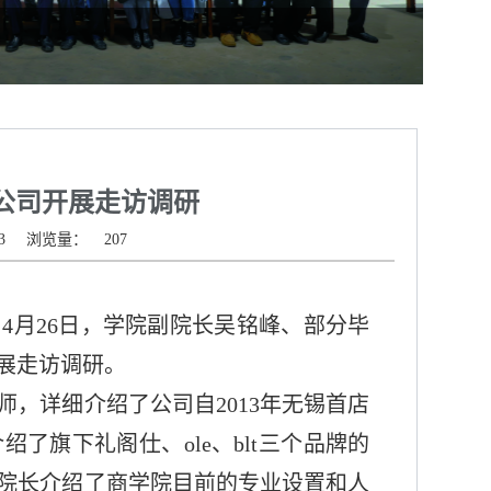
公司开展走访调研
3
浏览量：
207
，
4
月
26
日，学院副院长吴铭峰、部分毕
展走访调研。
师，详细介绍了公司自
2013
年无锡首店
介绍了旗下礼阁仕、
ole
、
blt
三个品牌的
院长介绍了商学院目前的专业设置和人