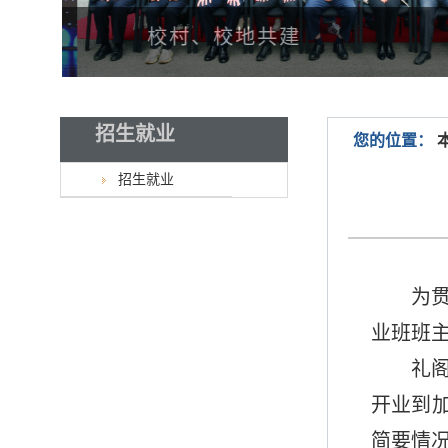
校村、校地共建
招生就业
您的位置：
招生就业
为
业班班
礼
开业到
简要情