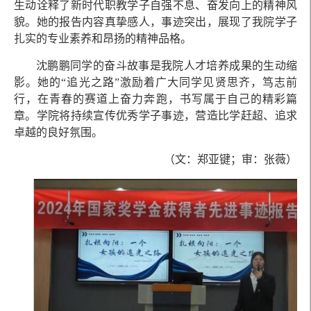
生动诠释了新时代职教学子自强不息、奋发向上的精神风
貌。她的报告内容真挚感人，事迹突出，展现了我院学子
扎实的专业素养和昂扬的精神品格。
沈鹏鹏同学的奋斗故事是我院人才培养成果的生动缩
影。她的“追光之路”激励着广大同学见贤思齐，笃志前
行，在青春的赛道上奋力奔跑，书写属于自己的精彩篇
章。学院将持续宣传优秀学子事迹，营造比学赶超、追求
卓越的良好氛围。
（文：郑亚键；审：张薇）