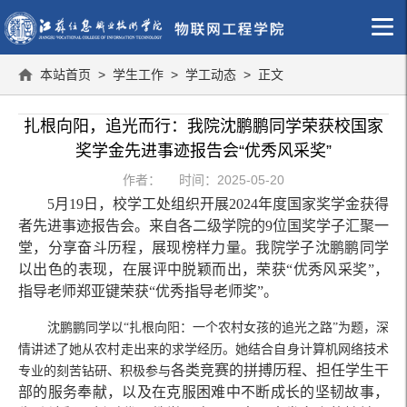
本站首页
>
学生工作
>
学工动态
> 正文
扎根向阳，追光而行：我院沈鹏鹏同学荣获校国家
奖学金先进事迹报告会“优秀风采奖”
作者： 时间：2025-05-20
5月1
9日，校学工处组织开展2024年度国家奖学金获得
者先进事迹报告会。来自各二级学院的9位国奖学子汇聚一
堂，分享奋斗历程，展现榜样力量。我院学子沈鹏鹏同学
以出色的表现，在展评中脱颖而出，荣获“优秀风采奖”，
指导老师郑亚键荣获“优秀指导老师奖”。
沈鹏鹏同学以“扎根向阳：一个农村女孩的追光之路”为题，深
情讲述了她从农村走出来的求学经历。她结合自身计算机网络技术
各类竞赛的拼搏历程、担任学生干
专业的刻苦钻研、积极参与
部的服务奉献，以及在克服困难中不断成长的坚韧故事，