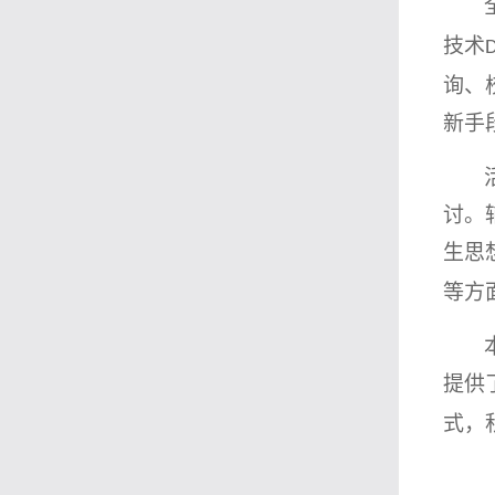
技术
询、
新手
讨。
生思
等方
提供
式，