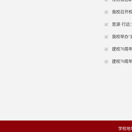
我校召开
思源·行远
我校举办“
建校70周
建校70周
学校地址